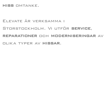
hiss
omtanke.
Elevate är verksamma i
Storstockholm. Vi utför
service
,
reparationer
och
moderniseringar
av
olika typer av
hissar
.